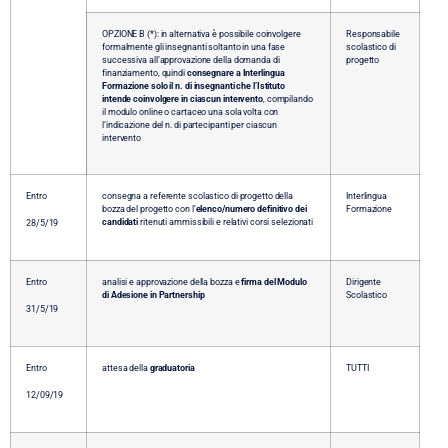
OPZIONE B (*): in alternativa è possibile coinvolgere
Responsabile
formalmente gli insegnanti soltanto in una fase
scolastico di
successiva all’approvazione della domanda di
progetto
finanziamento, quindi
consegnare a Interlingua
Formazione solo il n. di insegnanti che l’Istituto
intende coinvolgere in ciascun intervento
, compilando
il modulo online o cartaceo una sola volta con
l’indicazione del n. di partecipanti per ciascun
intervento
Entro
consegna a referente scolastico di progetto della
Interlingua
bozza del progetto con l’
elenco/numero definitivo dei
Formazione
candidati
ritenuti ammissibili e relativi corsi selezionati
28/5/19
Entro
analisi e approvazione della bozza e
firma del Modulo
Dirigente
di Adesione in Partnership
Scolastico
31/5/19
Entro
attesa della
graduatoria
TUTTI
12/09/19