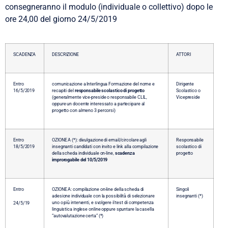
consegneranno il modulo (individuale o collettivo) dopo le
ore 24,00 del giorno 24/5/2019
SCADENZA
DESCRIZIONE
ATTORI
Entro
comunicazione a Interlingua Formazione del nome e
Dirigente
16/5/2019
recapiti del
responsabile scolastico di progetto
Scolastico o
(generalmente vice-preside o responsabile CLIL,
Vicepreside
oppure un docente interessato a partecipare al
progetto con almeno 3 percorsi)
Entro
OZIONE A (*): divulgazione di email/circolare agli
Responsabile
18/5/2019
insegnanti candidati con invito e link alla compilazione
scolastico di
della scheda individuale on-line,
scadenza
progetto
improrogabile del 10/5/2019
Entro
OZIONE A: compilazione on-line della scheda di
Singoli
adesione individuale con la possibilità di selezionare
insegnanti (*)
uno o più interventi, e svolgere il test di competenza
24/5/19
linguistica inglese online oppure spuntare la casella
“autovalutazione certa” (*)