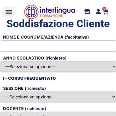
0
Soddisfazione Cliente
Full Immersion
Formazione Aziendale
bandi e corsi finanziati
Learn Italian
Online Shop e Contatti
NOME E COGNOME/AZIENDA (facoltativa)
ANNO SCOLASTICO (richiesto)
I - CORSO FREQUENTATO
SESSIONE (richiesto)
DOCENTE (richiesto)