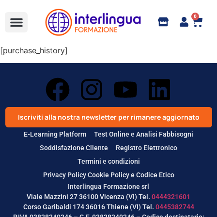
0
Full Immersion
Formazione Aziendale
bandi e corsi finanziati
Learn Italian
Online Shop e Contatti
[purchase_history]
Iscriviti alla nostra newsletter per rimanere aggiornato
E-Learning Platform
Test Online e Analisi Fabbisogni
Soddisfazione Cliente
Registro Elettronico
Termini e condizioni
Privacy Policy Cookie Policy e Codice Etico
Interlingua Formazione srl
Viale Mazzini 27 36100 Vicenza (VI) Tel.
0444321601
Corso Garibaldi 174 36016 Thiene (VI) Tel.
0445382744