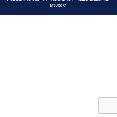
P.IVA 03828240246 – C.F. 03828240246 – Codice destinatario:
M5UXCR1