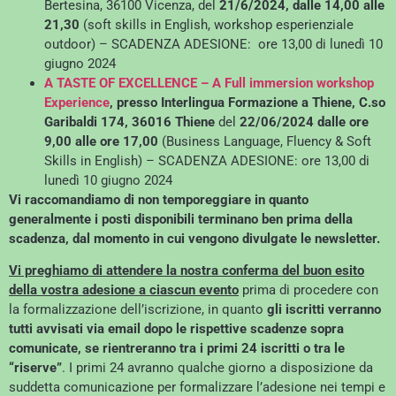
Bertesina, 36100 Vicenza, del
21/6/2024, dalle 14,00 alle
21,30
(soft skills in English, workshop esperienziale
outdoor) – SCADENZA ADESIONE: ore 13,00 di lunedì 10
giugno 2024
A TASTE OF EXCELLENCE – A Full immersion workshop
Experience
, presso Interlingua Formazione a Thiene, C.so
Garibaldi 174, 36016 Thiene
del
22/06/2024 dalle ore
9,00 alle ore 17,00
(Business Language, Fluency & Soft
Skills in English) – SCADENZA ADESIONE: ore 13,00 di
lunedì 10 giugno 2024
Vi raccomandiamo di non temporeggiare in quanto
generalmente i posti disponibili terminano ben prima della
scadenza, dal momento in cui vengono divulgate le newsletter.
Vi preghiamo di attendere la nostra conferma del buon esito
della vostra adesione a ciascun evento
prima di procedere con
la formalizzazione dell’iscrizione, in quanto
gli iscritti verranno
tutti avvisati via email dopo le rispettive scadenze sopra
comunicate, se rientreranno tra i primi 24 iscritti o tra le
“riserve”
. I primi 24 avranno qualche giorno a disposizione da
suddetta comunicazione per formalizzare l’adesione nei tempi e